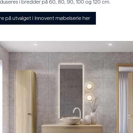
duseres i bredder på 60, 80, 90, 100 og 120 cm.
 på utvalget i Innovent møbelserie her