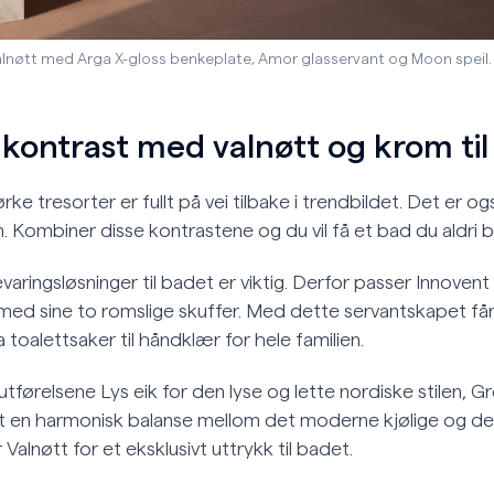
alnøtt med Arga X-gloss benkeplate, Amor glasservant og Moon speil.
kontrast med valnøtt og krom til
e tresorter er fullt på vei tilbake i trendbildet. Det er og
m. Kombiner disse kontrastene og du vil få et bad du aldri blir
ringsløsninger til badet er viktig. Derfor passer Innovent
 med sine to romslige skuffer. Med dette servantskapet få
fra toalettsaker til håndklær for hele familien.
tførelsene Lys eik for den lyse og lette nordiske stilen, G
n harmonisk balanse mellom det moderne kjølige og det
r Valnøtt for et eksklusivt uttrykk til badet.