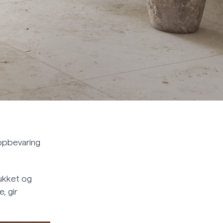
oppbevaring
ukket og
, gir