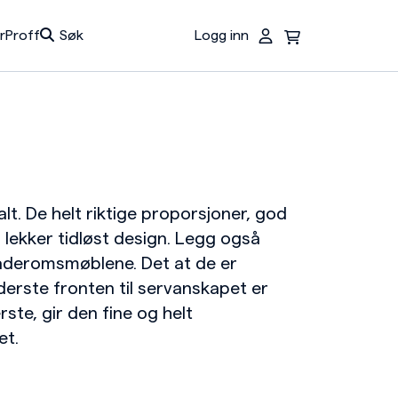
r
Proff
Søk
Logg inn
Du har ingen produkter i handlekurven.
t. De helt riktige proporsjoner, god
 lekker tidløst design. Legg også
baderomsmøblene. Det at de er
derste fronten til servanskapet er
ste, gir den fine og helt
et.