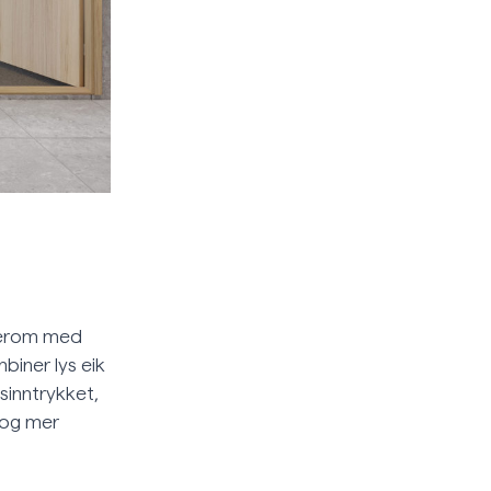
aderom med
biner lys eik
sinntrykket,
e og mer