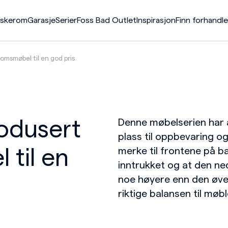
askerom
Garasje
Serier
Foss Bad Outlet
Inspirasjon
Finn forhandle
msmøbel til en god pris
er
p
p
ck
p
p
p
40
ater
ummer
46
ap
er
odusert
Denne møbelserien har al
ater
plass til oppbevaring og
kuffeseksjoner
til en
merke til frontene på 
inntrukket og at den ne
noe høyere enn den øver
riktige balansen til møbl