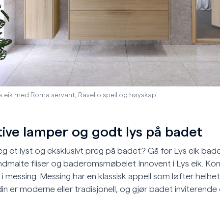
s eik med Roma servant, Ravello speil og høyskap
ive lamper og godt lys på badet
g et lyst og eksklusivt preg på badet? Gå for Lys eik b
åndmalte fliser og baderomsmøbelet Innovent i Lys eik. Kom
i messing. Messing har en klassisk appell som løfter helhet
din er moderne eller tradisjonell, og gjør badet inviterend