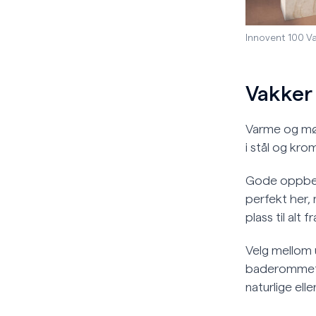
Innovent 100 V
Vakker 
Varme og mørk
i stål og kro
Gode oppbeva
perfekt her,
plass til alt 
Velg mellom u
baderommet e
naturlige elle