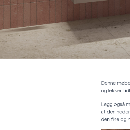
Denne møbelse
og lekker tid
Legg også me
at den neder
den fine og h