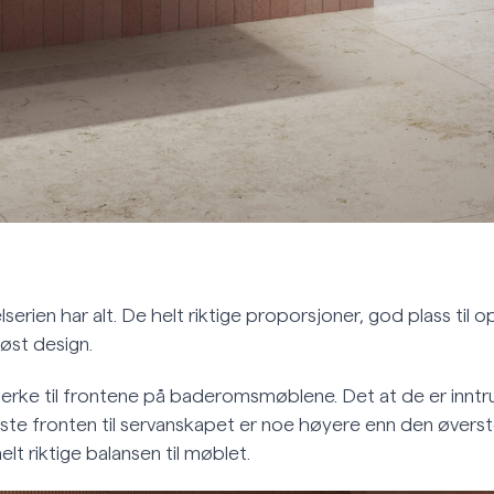
rien har alt. De helt riktige proporsjoner, god plass til 
løst design.
rke til frontene på baderomsmøblene. Det at de er inntr
ste fronten til servanskapet er noe høyere enn den øverste
elt riktige balansen til møblet.