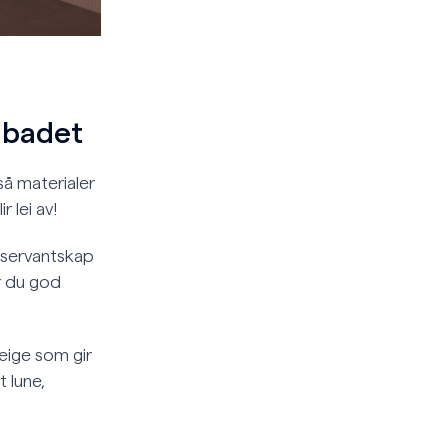
 badet
så materialer
 lei av!
 servantskap
r du god
reige som gir
 lune,