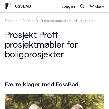
Logg inn
Meny
Du har ingen produkter i handlekurven.
Forsiden
›
Prosjekt Proff prosjektmøbler for boligprosjekter
Prosjekt Proff
prosjektmøbler for
boligprosjekter
Færre klager med FossBad