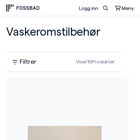
Logg inn
Meny
Du har ingen produkter i handlekurven.
Vaskeromstilbehør
Filtrer
Viser
16
Produkter