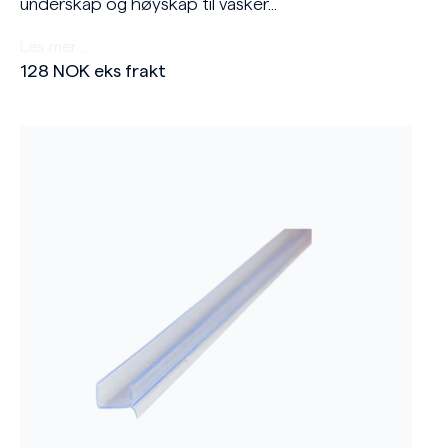
underskap og høyskap til vasker...
Les mer…
128
NOK
eks frakt