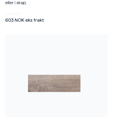
eller i skap.
Les mer…
603
NOK
eks frakt