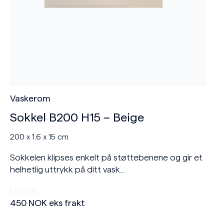
Vaskerom
Sokkel B200 H15 – Beige
200 x 1.6 x 15 cm
Sokkelen klipses enkelt på støttebenene og gir et
helhetlig uttrykk på ditt vask...
Les mer…
450
NOK
eks frakt