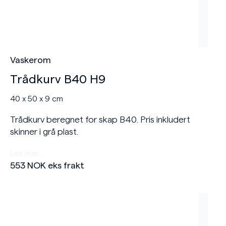
Vaskerom
Trådkurv B40 H9
40 x 50 x 9 cm
Trådkurv beregnet for skap B40. Pris inkludert
skinner i grå plast.
Les mer…
553
NOK
eks frakt