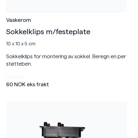
Vaskerom
Sokkelklips m/festeplate
10 x 10 x 5 cm
Sokkelklips for montering av sokkel. Beregn en per
støtteben.
Les mer…
60
NOK
eks frakt