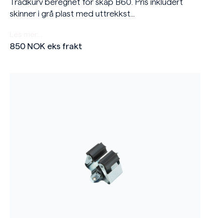
Trådkurv beregnet for skap B60. Pris inkludert
skinner i grå plast med uttrekkst...
Les mer…
850
NOK
eks frakt