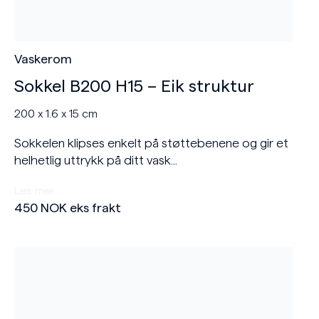
Vaskerom
Sokkel B200 H15 – Eik struktur
200 x 1.6 x 15 cm
Sokkelen klipses enkelt på støttebenene og gir et
helhetlig uttrykk på ditt vask...
Les mer…
450
NOK
eks frakt