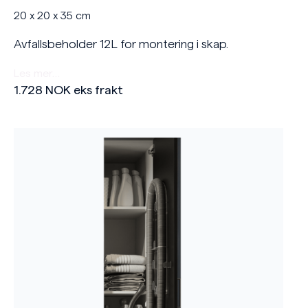
20 x 20 x 35 cm
Avfallsbeholder 12L for montering i skap.
Les mer…
1.728
NOK
eks frakt