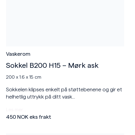
Vaskerom
Sokkel B200 H15 – Mørk ask
200 x 1.6 x 15 cm
Sokkelen klipses enkelt på støttebenene og gir et
helhetlig uttrykk på ditt vask...
Les mer…
450
NOK
eks frakt