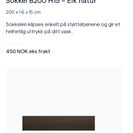
Sokkel B200 H15 – Eik natur
200 x 1.6 x 15 cm
Sokkelen klipses enkelt på støttebenene og gir et
helhetlig uttrykk på ditt vask...
Les mer…
450
NOK
eks frakt