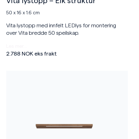
Vita lystopp – Eik struktur
50 x 16 x 1.6 cm
Vita lystopp med innfelt LEDlys for montering
over Vita bredde 50 speilskap.
Les mer…
2.788
NOK
eks frakt