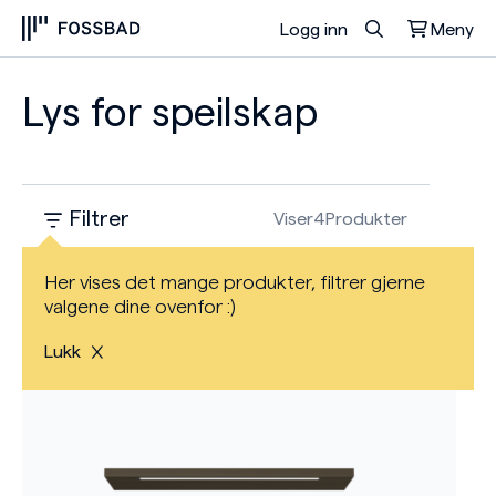
Logg inn
Meny
Du har ingen produkter i handlekurven.
Lys for speilskap
Filtrer
Viser
4
Produkter
Her vises det mange produkter, filtrer gjerne
valgene dine ovenfor :)
Lukk