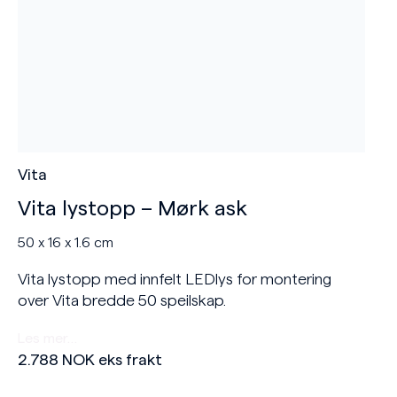
Vita
Vita lystopp – Mørk ask
50 x 16 x 1.6 cm
Vita lystopp med innfelt LEDlys for montering
over Vita bredde 50 speilskap.
Les mer…
2.788
NOK
eks frakt