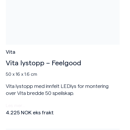
Vita
Vita lystopp – Feelgood
50 x 16 x 1.6 cm
Vita lystopp med innfelt LEDlys for montering
over Vita bredde 50 speilskap.
Les mer…
4.225
NOK
eks frakt