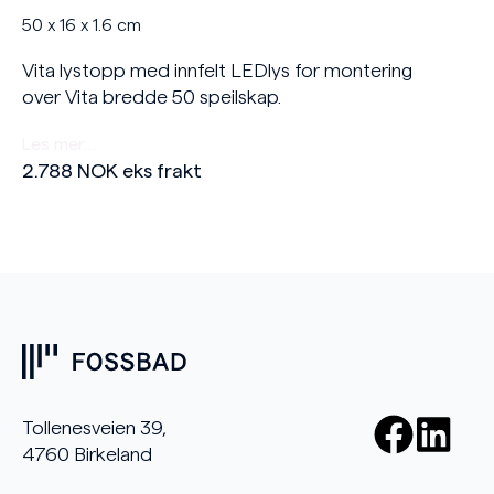
50 x 16 x 1.6 cm
Vita lystopp med innfelt LEDlys for montering
over Vita bredde 50 speilskap.
Les mer…
2.788
NOK
eks frakt
Tollenesveien 39,
4760 Birkeland