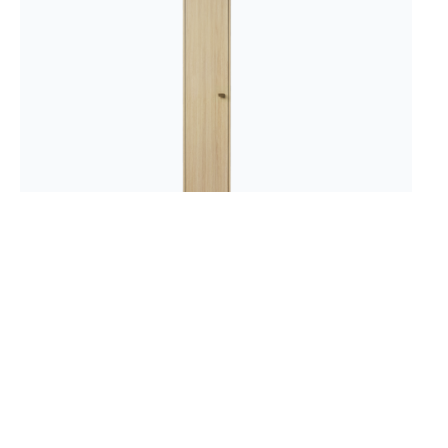
Innovent
Innovent Høyskap med 1 dør B35
D40
35 x 40 x 170 cm