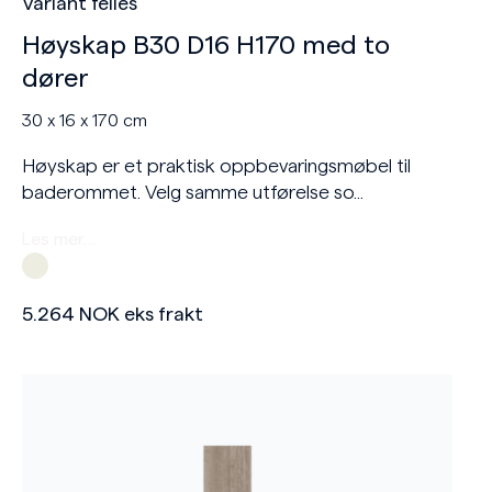
Variant felles
Høyskap B30 D16 H170 med to
dører
30 x 16 x 170 cm
Høyskap er et praktisk oppbevaringsmøbel til
baderommet. Velg samme utførelse so...
Les mer…
5.264
NOK
eks frakt