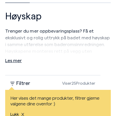
Høyskap
Trenger du mer oppbevaringsplass? Få et
eksklusivt og rolig uttrykk på badet med høyskap
i samme utførelse som baderomsinnredningen.
Høyskapene monteres rett på vegg uten
støtteben. Velg enkelt håndtak, knotter eller
Les mer
grep etter eget ønske.
Nyhet! Nå får du også høyskap i kun 16 cm dybde.
Filtrer
Viser
25
Produkter
Her vises det mange produkter, filtrer gjerne
valgene dine ovenfor :)
Lukk