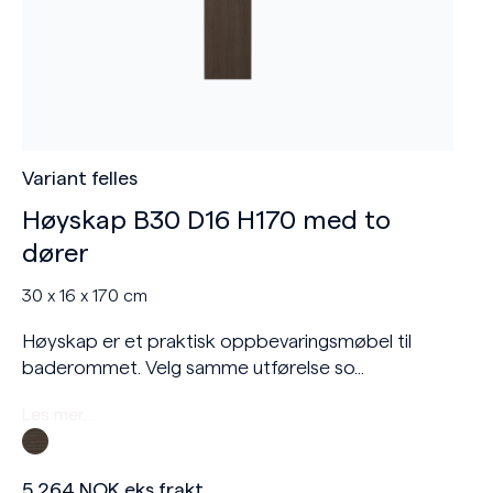
Variant felles
Høyskap B30 D16 H170 med to
dører
30 x 16 x 170 cm
Høyskap er et praktisk oppbevaringsmøbel til
baderommet. Velg samme utførelse so...
Les mer…
5.264
NOK
eks frakt