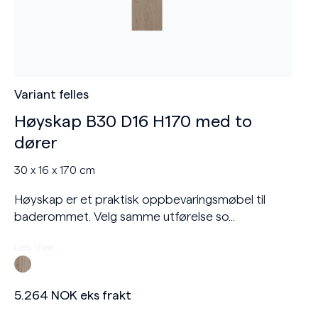
Variant felles
Høyskap B30 D16 H170 med to
dører
30 x 16 x 170 cm
Høyskap er et praktisk oppbevaringsmøbel til
baderommet. Velg samme utførelse so...
Les mer…
5.264
NOK
eks frakt