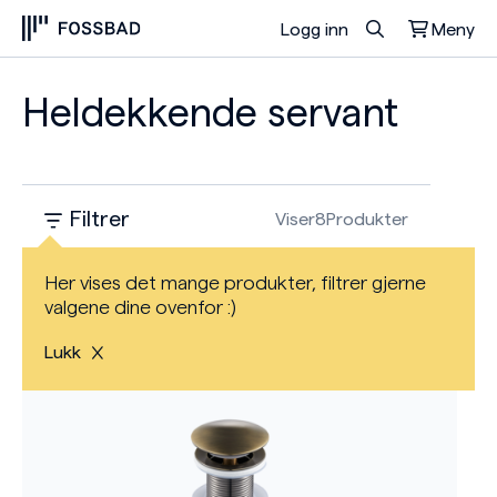
Logg inn
Meny
Du har ingen produkter i handlekurven.
Heldekkende servant
Filtrer
Viser
8
Produkter
Her vises det mange produkter, filtrer gjerne
valgene dine ovenfor :)
Lukk