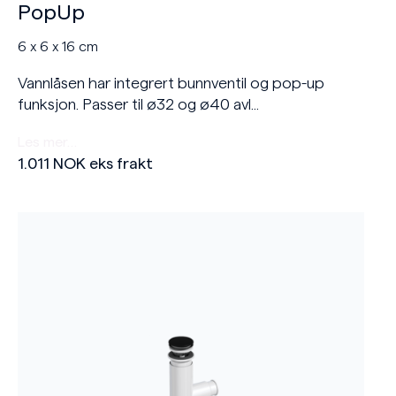
PopUp
6 x 6 x 16 cm
Vannlåsen har integrert bunnventil og pop-up
funksjon. Passer til ø32 og ø40 avl...
Les mer…
1.011
NOK
eks frakt