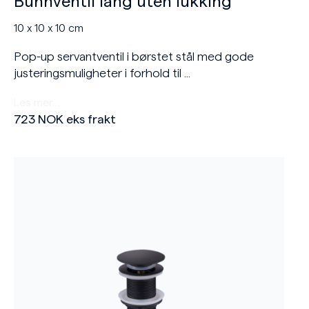
Bunnventil lang uten lukking
10 x 10 x 10 cm
Pop-up servantventil i børstet stål med gode
justeringsmuligheter i forhold til ...
Les mer…
723
NOK
eks frakt