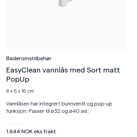
Baderomstilbehør
EasyClean vannlås med Sort matt
PopUp
6 x 6 x 16 cm
Vannlåsen har integrert bunnventil og pop-up
funksjon. Passer til ø32 og ø40 avl...
Les mer…
1.644
NOK
eks frakt