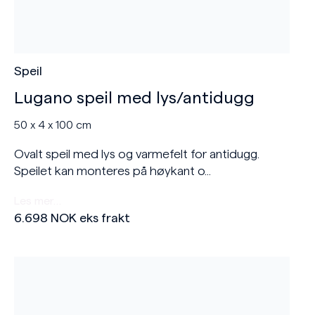
Speil
Lugano speil med lys/antidugg
50 x 4 x 100 cm
Ovalt speil med lys og varmefelt for antidugg.
Speilet kan monteres på høykant o...
Les mer…
6.698
NOK
eks frakt