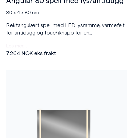
Angular 80 speil med lys/antidugg
80 x 4 x 80 cm
Rektangulært speil med LED lysramme, varmefelt
for antidugg og touchknapp for en...
Les mer…
7.264
NOK
eks frakt