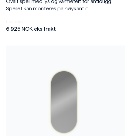
Ovalt speil med lys og varmefelt for antidugg.
Speilet kan monteres på høykant o...
Les mer…
6.925
NOK
eks frakt