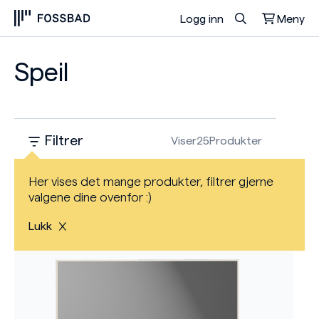
Logg inn
Meny
Du har ingen produkter i handlekurven.
Speil
Filtrer
Viser
25
Produkter
Her vises det mange produkter, filtrer gjerne
Nyhet
valgene dine ovenfor :)
Lukk