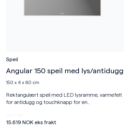
Speil
Angular 150 speil med lys/antidugg
150 x 4 x 80 cm
Rektangulært speil med LED lysramme, varmefelt
for antidugg og touchknapp for en...
Les mer…
15.619
NOK
eks frakt