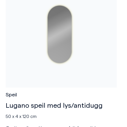
Speil
Lugano speil med lys/antidugg
50 x 4 x 120 cm