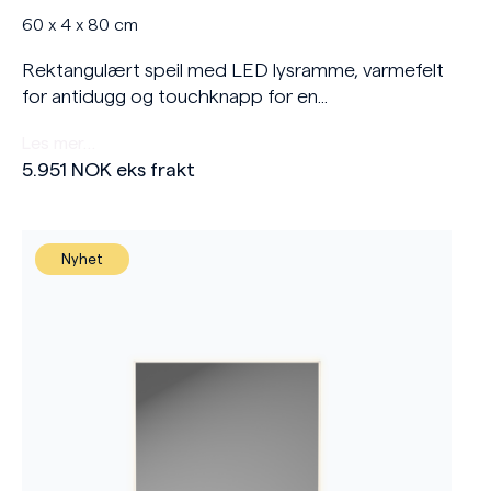
60 x 4 x 80 cm
Rektangulært speil med LED lysramme, varmefelt
for antidugg og touchknapp for en...
Les mer…
5.951
NOK
eks frakt
Nyhet