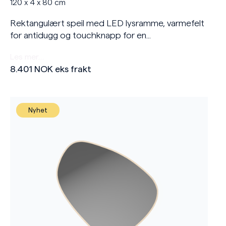
120 x 4 x 80 cm
Rektangulært speil med LED lysramme, varmefelt
for antidugg og touchknapp for en...
Les mer…
8.401
NOK
eks frakt
Nyhet