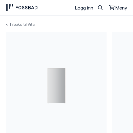
Logg inn
Meny
Du har ingen produkter i handlekurven.
< Tilbake til Vita