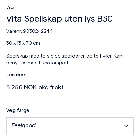
Vita
Vita Speilskap uten lys B30
Varenr. 9030242244
30 x 13 x 70 cm
Speilskap med to-sidige speildører og to hyller. Kan
benyttes med Luna lampett
Les mer…
3.256
NOK
eks frakt
Velg farge
Feelgood