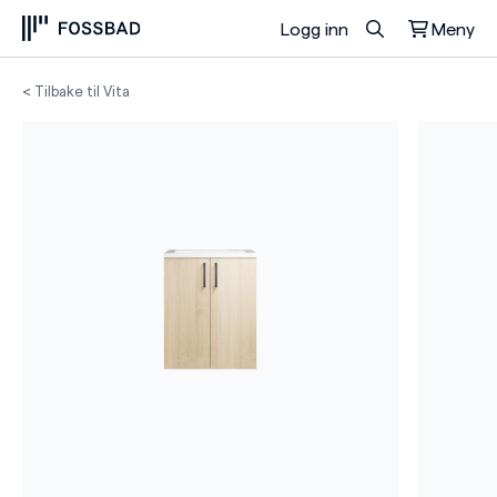
Logg inn
Meny
Du har ingen produkter i handlekurven.
< Tilbake til Vita