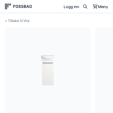
Logg inn
Meny
Du har ingen produkter i handlekurven.
< Tilbake til Vita