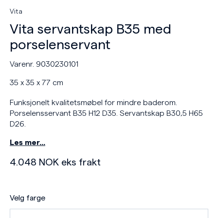
Vita
Vita servantskap B35 med
porselenservant
Varenr. 9030230101
35 x 35 x 77 cm
Funksjonelt kvalitetsmøbel for mindre baderom.
Porselensservant B35 H12 D35. Servantskap B30,5 H65
D26.
Les mer…
4.048
NOK
eks frakt
Velg farge