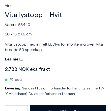
Vita
Vita lystopp – Hvit
Varenr. 55440
50 x 16 x 1.6 cm
Vita lystopp med innfelt LEDlys for montering over Vita
bredde 50 speilskap.
Les mer…
2.788
NOK
eks frakt
På lager
Levering:
Sendes til valgfri forhandler for henting (estimert 7-
10 virkedager). Du velger forhandler i kassen