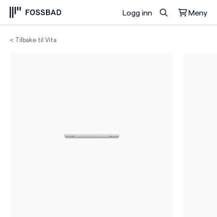
Logg inn
Meny
Du har ingen produkter i handlekurven.
< Tilbake til Vita