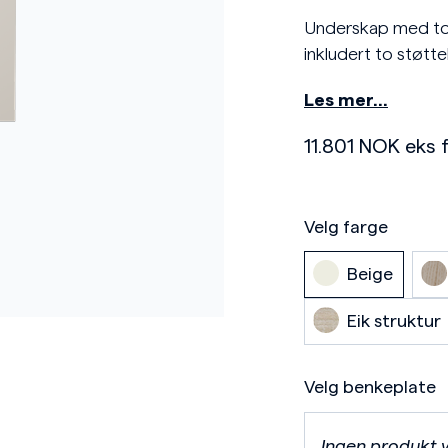
Underskap med to t
inkludert to støtt
Les mer…
11.801
NOK
eks f
Velg farge
Beige
Eik struktur
Velg benkeplate
Ingen produkt 