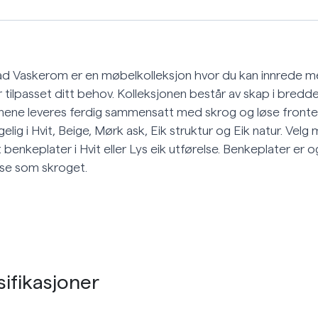
d Vaskerom er en møbelkolleksjon hvor du kan innrede me
 tilpasset ditt behov. Kolleksjonen består av skap i bredd
nene leveres ferdig sammensatt med skrog og løse fronter
gelig i Hvit, Beige, Mørk ask, Eik struktur og Eik natur. Ve
 benkeplater i Hvit eller Lys eik utførelse. Benkeplater er 
lse som skroget.
ifikasjoner