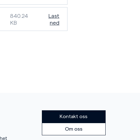
840.24
Last
KB
ned
Kontakt oss
Om oss
mhet