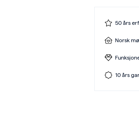
50 års er
Norsk mø
Funksjone
10 års ga