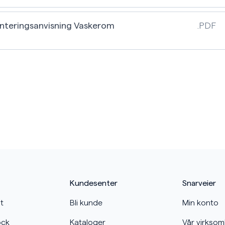
nteringsanvisning Vaskerom
.PDF
Kundesenter
Snarveier
t
Bli kunde
Min konto
ock
Kataloger
Vår virkso