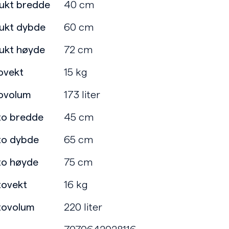
ukt bredde
40 cm
ukt dybde
60 cm
ukt høyde
72 cm
ovekt
15 kg
ovolum
173 liter
to bredde
45 cm
to dybde
65 cm
to høyde
75 cm
tovekt
16 kg
tovolum
220 liter