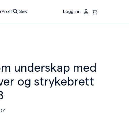
r
Proff
Søk
Logg inn
Du har ingen produkter i handlekurven.
om underskap med
ver og strykebrett
8
07