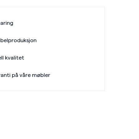
faring
belproduksjon
ll kvalitet
ranti på våre møbler