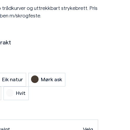
rådkurver og uttrekkbart strykebrett. Pris
eben m/skrogfeste.
rakt
Eik natur
Mørk ask
Hvit
valgt
Velg