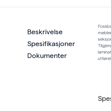
Fossba
Beskrivelse
møbler
seksjo
Spesifikasjoner
Tilgjen
laminat
Dokumenter
utføre
Spes