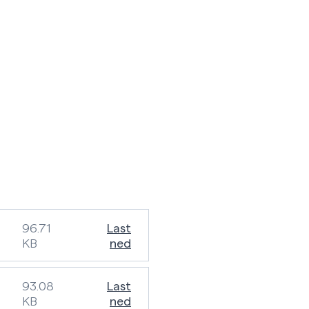
96.71
Last
KB
ned
93.08
Last
KB
ned