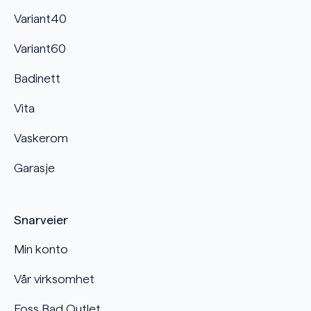
Variant40
Variant60
Badinett
Vita
Vaskerom
Garasje
Snarveier
Min konto
Vår virksomhet
Foss Bad Outlet