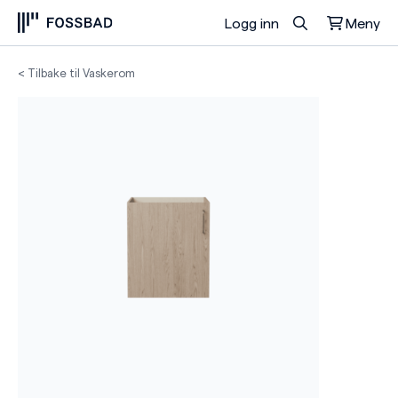
Logg inn
Meny
Du har ingen produkter i handlekurven.
< Tilbake til Vaskerom