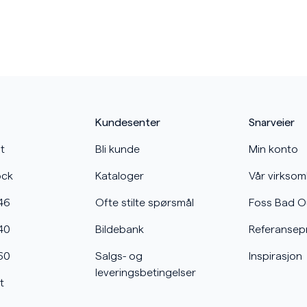
Kundesenter
Snarveier
t
Bli kunde
Min konto
ock
Kataloger
Vår virkso
46
Ofte stilte spørsmål
Foss Bad O
40
Bildebank
Referansep
60
Salgs- og
Inspirasjon
leveringsbetingelser
t