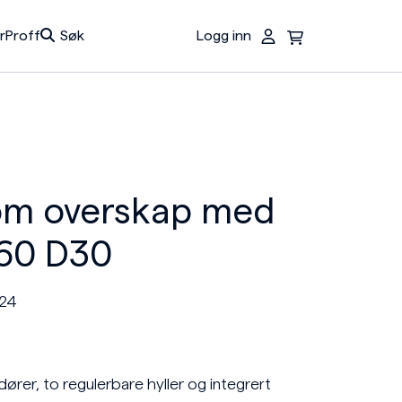
r
Proff
Søk
Logg inn
Du har ingen produkter i handlekurven.
om overskap med
B60 D30
424
rer, to regulerbare hyller og integrert