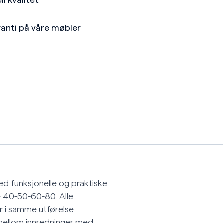
ll kvalitet
ranti på våre møbler
d funksjonelle og praktiske
e 40-50-60-80. Alle
 i samme utførelse.
lg mellom innredninger med