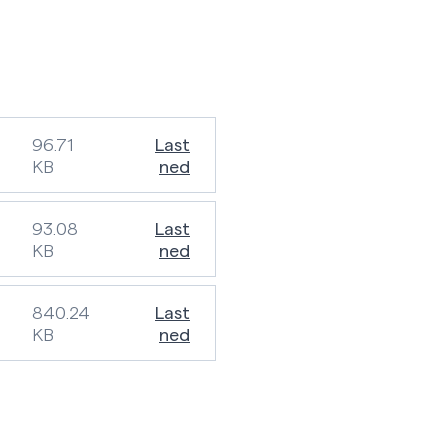
96.71
Last
KB
ned
93.08
Last
KB
ned
840.24
Last
KB
ned