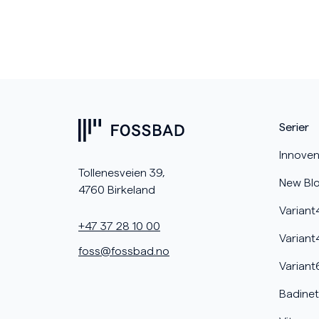
Serier
Innoven
Tollenesveien 39,
New Bl
4760 Birkeland
Variant
+47 37 28 10 00
Variant
foss@fossbad.no
Variant
Badinet