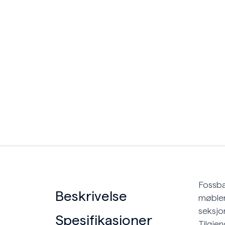
Fossba
Beskrivelse
møbler
seksjo
Spesifikasjoner
Tilgjen