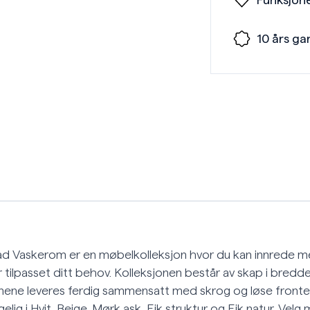
Funksjone
10 års ga
d Vaskerom er en møbelkolleksjon hvor du kan innrede me
 tilpasset ditt behov. Kolleksjonen består av skap i bredd
nene leveres ferdig sammensatt med skrog og løse fronter
gelig i Hvit, Beige, Mørk ask, Eik struktur og Eik natur. Ve