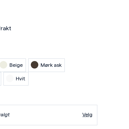
frakt
Beige
Mørk ask
Hvit
valgt
Velg