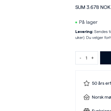
SUM
3.678
NOK
På lager
Levering:
Sendes til
uker). Du velger for
50 års er
Norsk mø