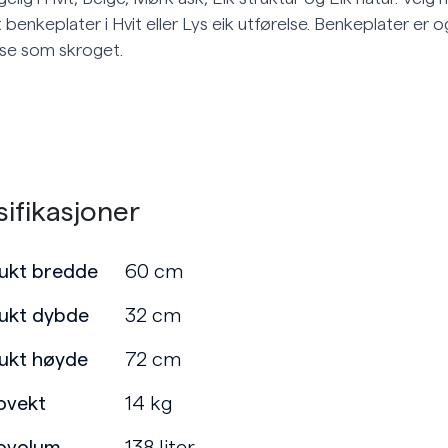
 benkeplater i Hvit eller Lys eik utførelse. Benkeplater er 
lse som skroget.
ifikasjoner
ukt bredde
60 cm
ukt dybde
32 cm
ukt høyde
72 cm
ovekt
14 kg