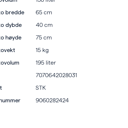
ovolum
138 liter
to bredde
65 cm
to dybde
40 cm
to høyde
75 cm
tovekt
15 kg
tovolum
195 liter
7070642028031
t
STK
enummer
9060282424