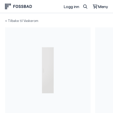
Logg inn
Meny
Du har ingen produkter i handlekurven.
< Tilbake til Vaskerom