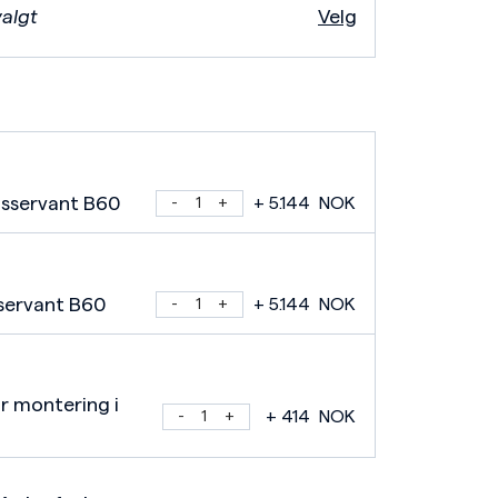
valgt
Velg
sservant B60
+
5.144
NOK
sservant B60
+
5.144
NOK
r montering i
+
414
NOK