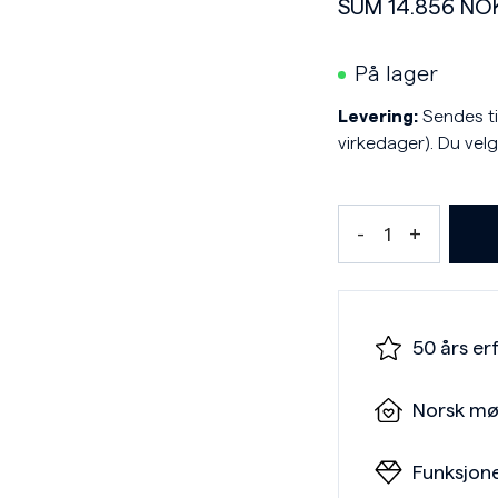
SUM
14.856
NO
På lager
Levering:
Sendes til
virkedager). Du velg
50 års er
Norsk mø
Funksjone