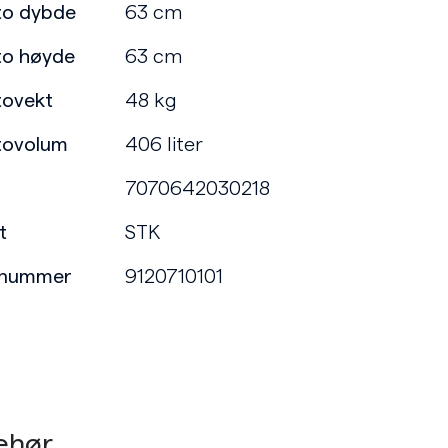
to dybde
63 cm
to høyde
63 cm
tovekt
48 kg
tovolum
406 liter
7070642030218
t
STK
enummer
9120710101
ehør