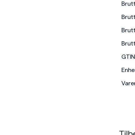
Brut
Brut
Brut
Brut
GTIN
Enhe
Var
Tilb