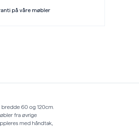
ranti på våre møbler
 i bredde 60 og 120cm.
bler fra øvrige
 Suppleres med håndtak,