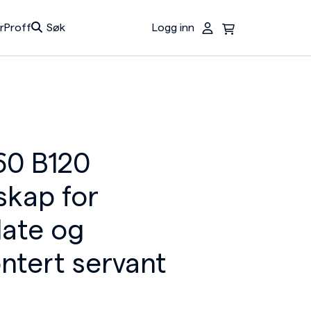
r
Proff
Søk
Logg inn
Du har ingen produkter i handlekurven.
60 B120
skap for
ate og
tert servant