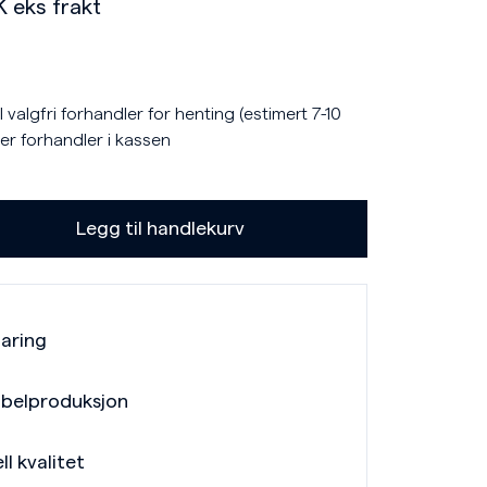
K
eks frakt
 valgfri forhandler for henting (estimert 7-10
er forhandler i kassen
Legg til handlekurv
faring
belproduksjon
ll kvalitet