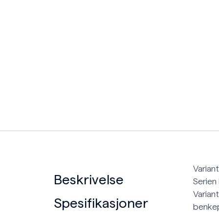
Varian
Beskrivelse
Serien
Varian
Spesifikasjoner
benkep