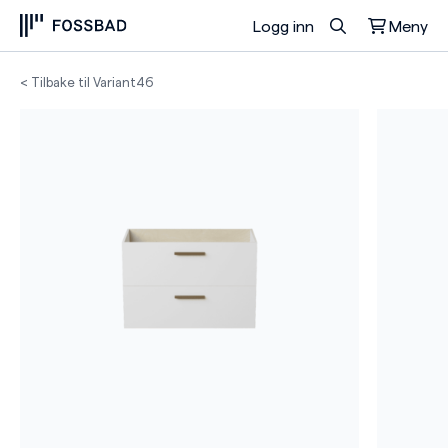
Logg inn
Meny
Du har ingen produkter i handlekurven.
< Tilbake til Variant46