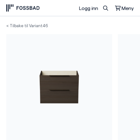
Logg inn
Meny
Du har ingen produkter i handlekurven.
< Tilbake til Variant46