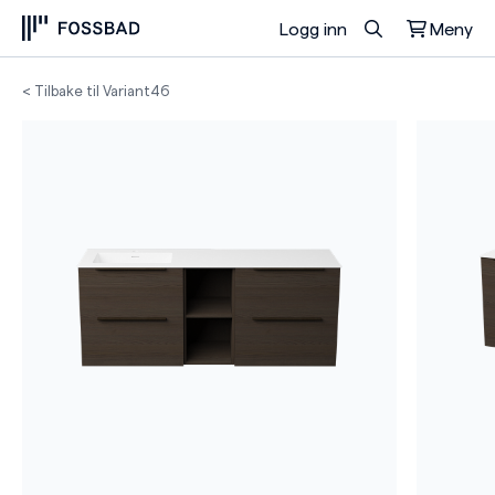
Logg inn
Meny
Du har ingen produkter i handlekurven.
< Tilbake til Variant46