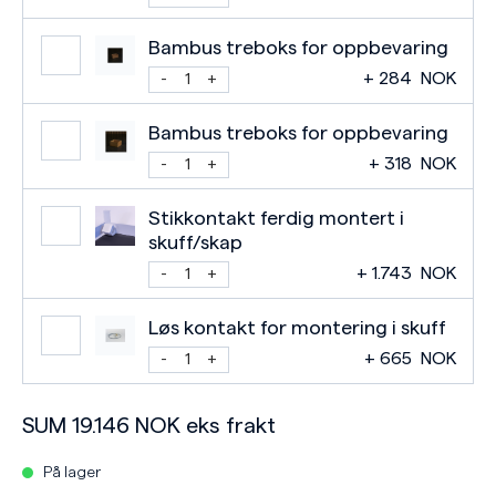
Bambus treboks for oppbevaring
+
284
NOK
Bambus treboks for oppbevaring
+
318
NOK
Stikkontakt ferdig montert i
skuff/skap
+
1.743
NOK
Løs kontakt for montering i skuff
+
665
NOK
SUM
19.146
NOK
eks frakt
På lager