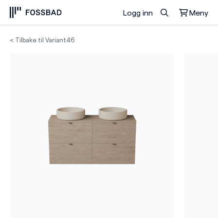
Logg inn
Meny
Du har ingen produkter i handlekurven.
< Tilbake til Variant46