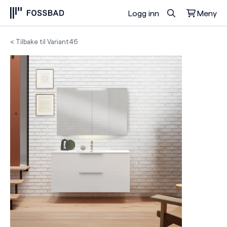
Logg inn
Meny
Du har ingen produkter i handlekurven.
< Tilbake til Variant46