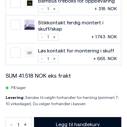
Bambus treboks for oppbevaring
+
318
NOK
Stikkontakt ferdig montert i
skuff/skap
+
1.743
NOK
Løs kontakt for montering i skuff
+
665
NOK
SUM
41.518
NOK
eks frakt
På lager
Levering:
Sendes til valgfri forhandler for henting (estimert 7-
10 virkedager). Du velger forhandler i kassen
Legg til handlekurv