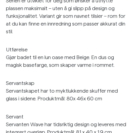
Serien er utviklet for deg som ønsker å utnytte
plassen maksimalt – uten å gi slipp på design og
funksjonalitet. Variant gir som navnet tilsier – rom for
at du kan finne en innredning som passer akkurat din
stil.
Utførelse
Gjør badet til en lun oase med Beige. En dus og
magisk basefarge, som skaper varme i rommet.
Servantskap
Servantskapet har to myktlukkende skuffer med
glass i sidene. Produktmål: 80x 46x 60 cm
Servant
Servanten Wave har tidsriktig design og leveres med
integrert overløp. Produktmål: 81 x 40 x 1.9 cm