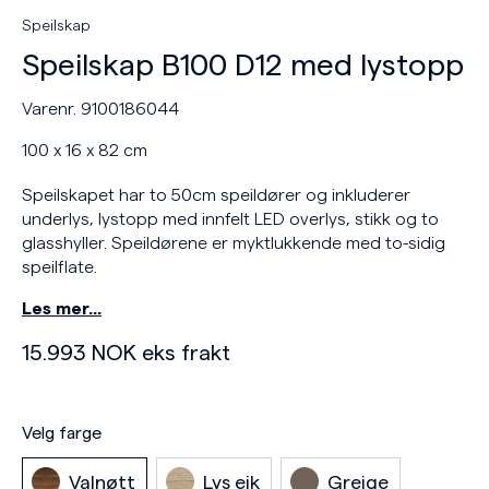
Speilskap
Speilskap B100 D12 med lystopp
Varenr. 9100186044
100 x 16 x 82 cm
Speilskapet har to 50cm speildører og inkluderer
underlys, lystopp med innfelt LED overlys, stikk og to
glasshyller. Speildørene er myktlukkende med to-sidig
speilflate.
Les mer…
15.993
NOK
eks frakt
Velg farge
Valnøtt
Lys eik
Greige