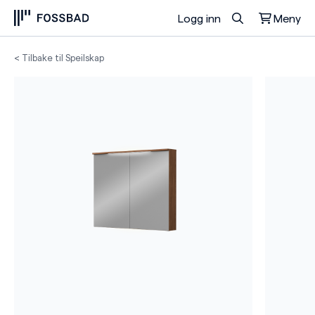
Logg inn
Meny
Du har ingen produkter i handlekurven.
< Tilbake til Speilskap