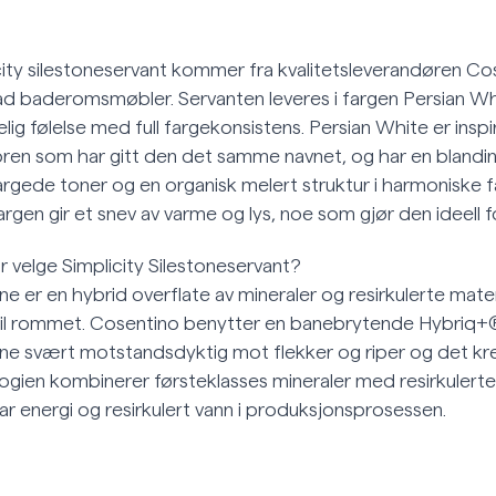
city silestoneservant kommer fra kvalitetsleverandøren Cos
d baderomsmøbler. Servanten leveres i fargen Persian Wh
ig følelse med full fargekonsistens. Persian White er inspi
en som har gitt den det samme navnet, og har en blanding 
rgede toner og en organisk melert struktur i harmoniske f
argen gir et snev av varme og lys, noe som gjør den ideell fo
r velge Simplicity Silestoneservant?
ne er en hybrid overflate av mineraler og resirkulerte mate
til rommet. Cosentino benytter en banebrytende Hybriq+
one svært motstandsdyktig mot flekker og riper og det kre
ogien kombinerer førsteklasses mineraler med resirkulerte
ar energi og resirkulert vann i produksjonsprosessen.