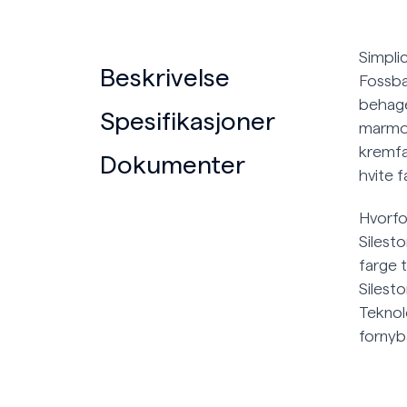
Simpli
Beskrivelse
Fossba
behagel
Spesifikasjoner
marmor
kremfa
Dokumenter
hvite f
Hvorfo
Silesto
farge 
Silest
Teknol
fornyb