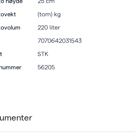
to høyde
25 cm
tovekt
(tom) kg
tovolum
220 liter
7070642031543
t
STK
enummer
56205
umenter