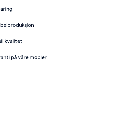
faring
belproduksjon
ll kvalitet
ranti på våre møbler