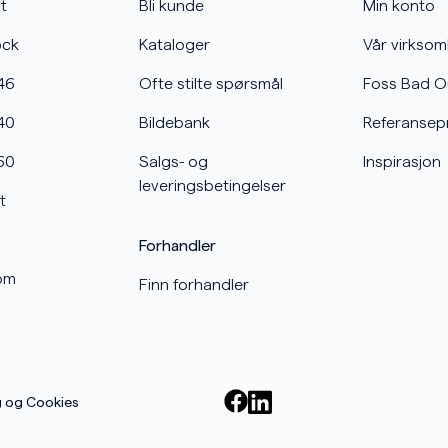
t
Bli kunde
Min konto
ock
Kataloger
Vår virkso
46
Ofte stilte spørsmål
Foss Bad O
40
Bildebank
Referansep
60
Salgs- og
Inspirasjon
leveringsbetingelser
t
Forhandler
om
Finn forhandler
g og Cookies