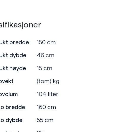
ifikasjoner
ukt bredde
150 cm
ukt dybde
46 cm
ukt høyde
15 cm
ovekt
(tom) kg
ovolum
104 liter
to bredde
160 cm
to dybde
55 cm