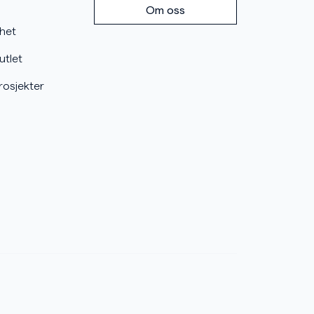
Om oss
mhet
utlet
rosjekter