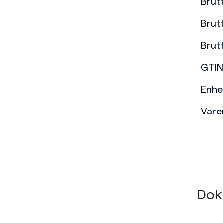
Brut
Brut
Brut
GTIN
Enhe
Var
Dok