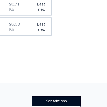
96.71
Last
KB
ned
93.08
Last
KB
ned
Kontakt oss