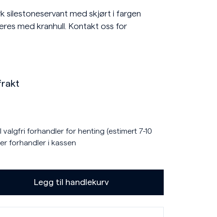
rk silestoneservant med skjørt i fargen
eres med kranhull. Kontakt oss for
frakt
 valgfri forhandler for henting (estimert 7-10
er forhandler i kassen
Legg til handlekurv