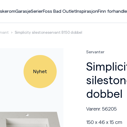
askerom
Garasje
Serier
Foss Bad Outlet
Inspirasjon
Finn forhandle
rvant
›
Simplicity silestoneservant B150 dobbel
er
p
p
ck
p
p
p
40
ater
ummer
46
Servanter
ap
er
Simplici
ater
Nyhet
kuffeseksjoner
silesto
dobbel
Varenr. 56205
150 x 46 x 15 cm