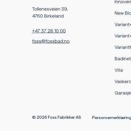
Innoven
Tollenesveien 39,
New Bl
4760 Birkeland
Variant
+47 37 28 10 00
Variant
foss@fossbad.no
Variant
Badinet
Vita
Vasker
Garasje
© 2026
Foss Fabrikker AS
Personvernerklærin