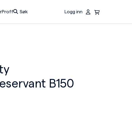
r
Proff
Søk
Logg inn
Du har ingen produkter i handlekurven.
ty
neservant B150