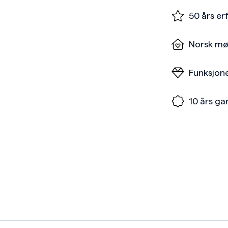
50 års er
Norsk mø
Funksjone
10 års ga