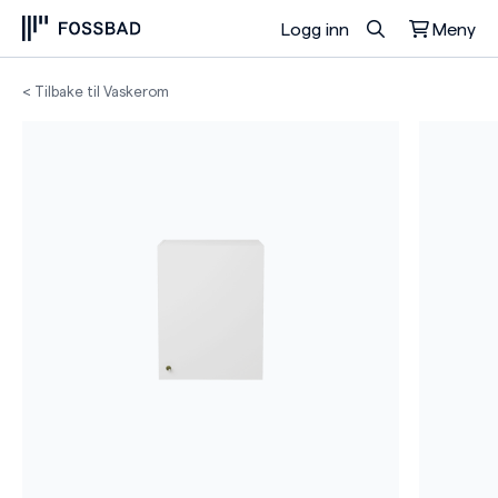
Logg inn
Meny
Du har ingen produkter i handlekurven.
< Tilbake til Vaskerom