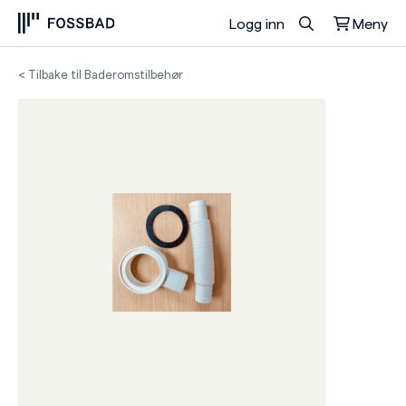
Logg inn
Meny
Du har ingen produkter i handlekurven.
< Tilbake til Baderomstilbehør