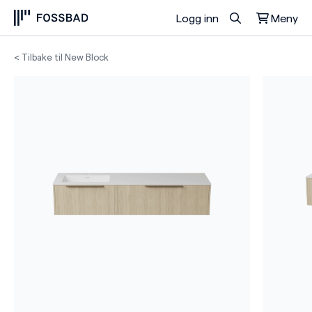
Logg inn
Meny
Du har ingen produkter i handlekurven.
< Tilbake til New Block