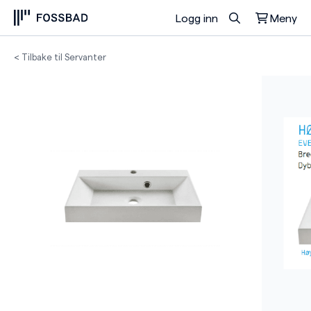
Logg inn
Meny
Du har ingen produkter i handlekurven.
< Tilbake til Servanter