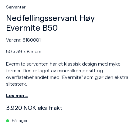
Servanter
Nedfellingsservant Høy
Evermite B50
Varenr. 6180081
50 x 39 x 8.5 cm
Evermite servanten har et klassisk design med myke
former. Den er laget av mineralkompositt og
overflatebehandlet med "Evermite" som gjør den ekstra
slitesterk.
Les mer…
3.920
NOK
eks frakt
På lager