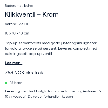
Baderomstilbehør
Klikkventil – Krom
Varenr. 55501
10 x 10 x 10 cm
Pop-up servantventil med gode justeringsmuligheter i
forhold til tykkelse på servant. Leveres komplett med
pakningssett pop-up ventil.
Les mer…
763
NOK
eks frakt
På lager
Levering:
Sendes til valgfri forhandler for henting (estimert 7-
10 virkedager). Du velger forhandler i kassen