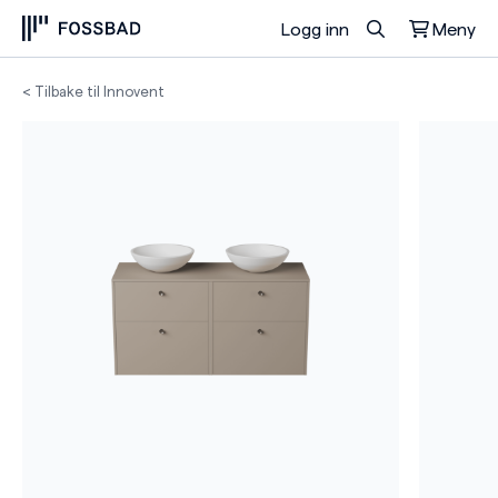
Logg inn
Meny
Du har ingen produkter i handlekurven.
< Tilbake til Innovent