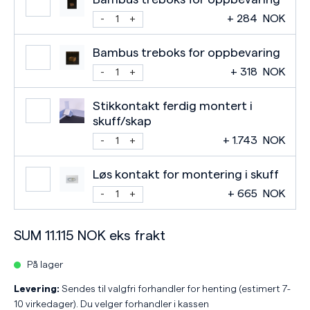
+
284
NOK
Bambus treboks for oppbevaring
+
318
NOK
Stikkontakt ferdig montert i
skuff/skap
+
1.743
NOK
Løs kontakt for montering i skuff
+
665
NOK
SUM
11.115
NOK
eks frakt
På lager
Levering:
Sendes til valgfri forhandler for henting (estimert 7-
10 virkedager). Du velger forhandler i kassen