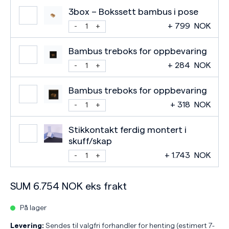
3box – Bokssett bambus i pose
+
799
NOK
Bambus treboks for oppbevaring
+
284
NOK
Bambus treboks for oppbevaring
+
318
NOK
Stikkontakt ferdig montert i
skuff/skap
+
1.743
NOK
SUM
6.754
NOK
eks frakt
På lager
Levering:
Sendes til valgfri forhandler for henting (estimert 7-