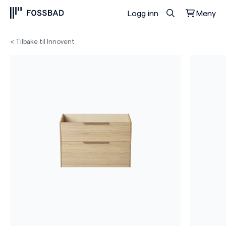
Logg inn
Meny
Du har ingen produkter i handlekurven.
< Tilbake til Innovent