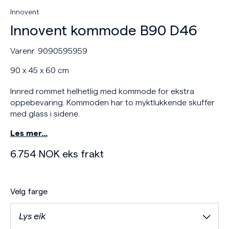
Innovent
Innovent kommode B90 D46
Varenr. 9090595959
90 x 45 x 60 cm
Innred rommet helhetlig med kommode for ekstra
oppebevaring. Kommoden har to myktlukkende skuffer
med glass i sidene.
Les mer…
6.754
NOK
eks frakt
Velg farge
Lys eik