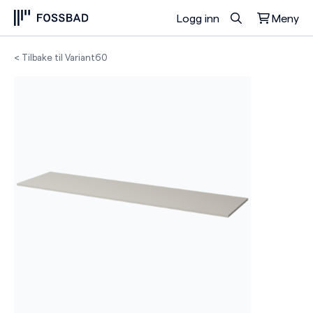
Logg inn
Meny
Du har ingen produkter i handlekurven.
< Tilbake til Variant60