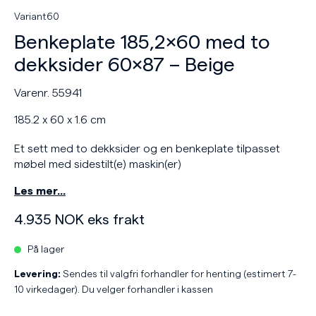
Variant60
Benkeplate 185,2×60 med to
dekksider 60×87 – Beige
Varenr. 55941
185.2 x 60 x 1.6 cm
Et sett med to dekksider og en benkeplate tilpasset
møbel med sidestilt(e) maskin(er)
Les mer…
4.935
NOK
eks frakt
På lager
Levering:
Sendes til valgfri forhandler for henting (estimert 7-
10 virkedager). Du velger forhandler i kassen