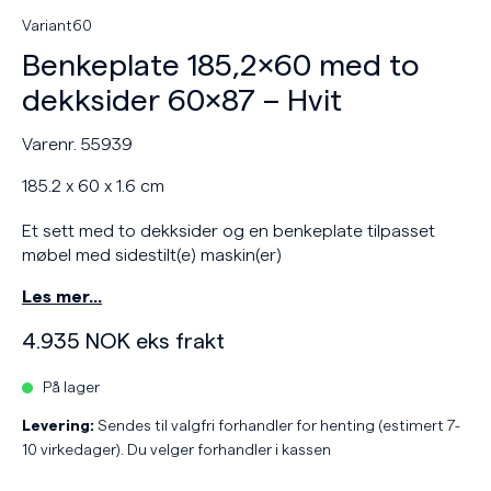
Variant60
Benkeplate 185,2×60 med to
dekksider 60×87 – Hvit
Varenr. 55939
185.2 x 60 x 1.6 cm
Et sett med to dekksider og en benkeplate tilpasset
møbel med sidestilt(e) maskin(er)
Les mer…
4.935
NOK
eks frakt
På lager
Levering:
Sendes til valgfri forhandler for henting (estimert 7-
10 virkedager). Du velger forhandler i kassen