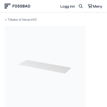
Logg inn
Meny
Du har ingen produkter i handlekurven.
< Tilbake til Variant60