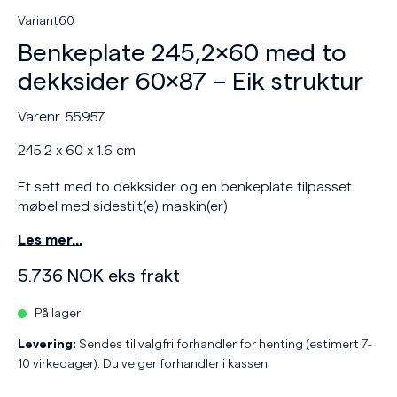
Variant60
Benkeplate 245,2×60 med to
dekksider 60×87 – Eik struktur
Varenr. 55957
245.2 x 60 x 1.6 cm
Et sett med to dekksider og en benkeplate tilpasset
møbel med sidestilt(e) maskin(er)
Les mer…
5.736
NOK
eks frakt
På lager
Levering:
Sendes til valgfri forhandler for henting (estimert 7-
10 virkedager). Du velger forhandler i kassen