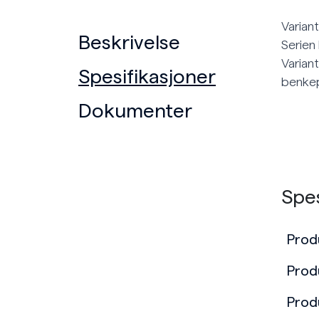
Varian
Beskrivelse
Serien
Varian
Spesifikasjoner
benkep
Dokumenter
Spes
Prod
Prod
Prod