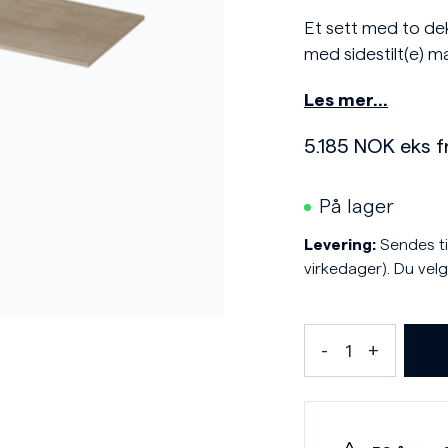
Et sett med to de
med sidestilt(e) ma
Les mer…
5.185
NOK
eks f
På lager
Levering:
Sendes til
virkedager). Du velg