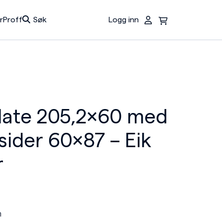
r
Proff
Søk
Logg inn
Du har ingen produkter i handlekurven.
late 205,2×60 med
sider 60×87 – Eik
r
m