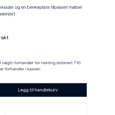
kksider og en benkeplate tilpasset møbel
skin(er)
rakt
 valgfri forhandler for henting (estimert 7-10
er forhandler i kassen
Legg til handlekurv