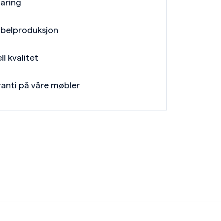
faring
belproduksjon
ll kvalitet
ranti på våre møbler