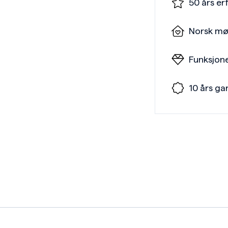
50 års er
Norsk mø
Funksjone
10 års ga