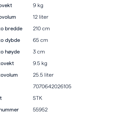
ovekt
9 kg
ovolum
12 liter
to bredde
210 cm
to dybde
65 cm
to høyde
3 cm
tovekt
9.5 kg
tovolum
25.5 liter
7070642026105
t
STK
enummer
55952