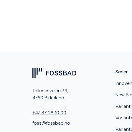
Serier
Innoven
Tollenesveien 39,
New Bl
4760 Birkeland
Variant
+47 37 28 10 00
Variant
foss@fossbad.no
Variant