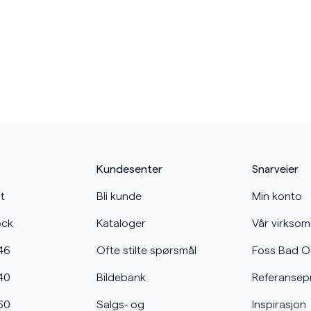
Kundesenter
Snarveier
t
Bli kunde
Min konto
ock
Kataloger
Vår virkso
46
Ofte stilte spørsmål
Foss Bad O
40
Bildebank
Referansep
60
Salgs- og
Inspirasjon