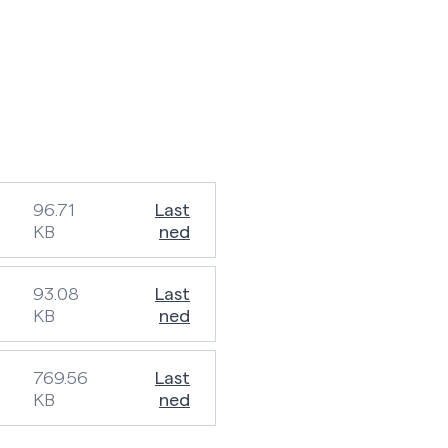
96.71
Last
KB
ned
93.08
Last
KB
ned
769.56
Last
KB
ned