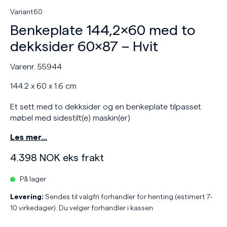
Variant60
Benkeplate 144,2×60 med to
dekksider 60×87 – Hvit
Varenr. 55944
144.2 x 60 x 1.6 cm
Et sett med to dekksider og en benkeplate tilpasset
møbel med sidestilt(e) maskin(er)
Les mer…
4.398
NOK
eks frakt
På lager
Levering:
Sendes til valgfri forhandler for henting (estimert 7-
10 virkedager). Du velger forhandler i kassen