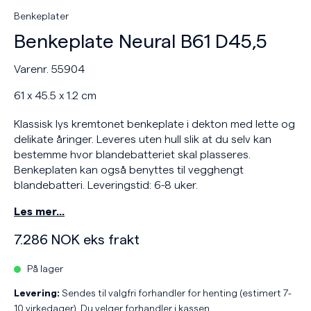
Benkeplater
Benkeplate Neural B61 D45,5
Varenr. 55904
61 x 45.5 x 1.2 cm
Klassisk lys kremtonet benkeplate i dekton med lette og
delikate åringer. Leveres uten hull slik at du selv kan
bestemme hvor blandebatteriet skal plasseres.
Benkeplaten kan også benyttes til vegghengt
blandebatteri. Leveringstid: 6-8 uker.
Les mer…
7.286
NOK
eks frakt
På lager
Levering:
Sendes til valgfri forhandler for henting (estimert 7-
10 virkedager). Du velger forhandler i kassen