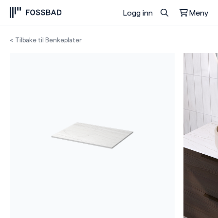
Logg inn
Meny
Du har ingen produkter i handlekurven.
< Tilbake til Benkeplater