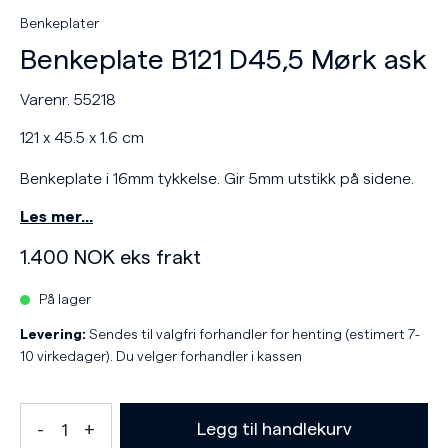
Benkeplater
Benkeplate B121 D45,5 Mørk ask
Varenr. 55218
121 x 45.5 x 1.6 cm
Benkeplate i 16mm tykkelse. Gir 5mm utstikk på sidene.
Les mer…
1.400
NOK
eks frakt
På lager
Levering:
Sendes til valgfri forhandler for henting (estimert 7-
10 virkedager). Du velger forhandler i kassen
Legg til handlekurv