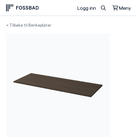
Logg inn
Meny
Du har ingen produkter i handlekurven.
< Tilbake til Benkeplater