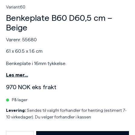
Variant60
Benkeplate B60 D60,5 cm –
Beige
Varenr. 55680
61 x 60.5 x 1.6 cm
Benkeplate i 16mm tykkelse.
Les mer…
970
NOK
eks frakt
På lager
Levering:
Sendes til valgfri forhandler for henting (estimert 7-
10 virkedager). Du velger forhandler i kassen