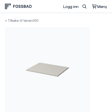
Logg inn
Meny
Du har ingen produkter i handlekurven.
< Tilbake til Variant60