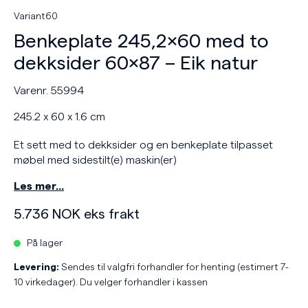
Variant60
Benkeplate 245,2×60 med to
dekksider 60×87 – Eik natur
Varenr. 55994
245.2 x 60 x 1.6 cm
Et sett med to dekksider og en benkeplate tilpasset
møbel med sidestilt(e) maskin(er)
Les mer…
5.736
NOK
eks frakt
På lager
Levering:
Sendes til valgfri forhandler for henting (estimert 7-
10 virkedager). Du velger forhandler i kassen