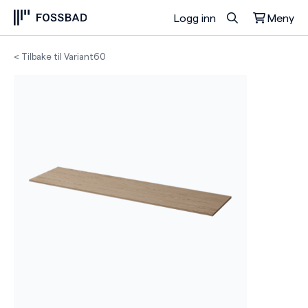
Logg inn
Meny
Du har ingen produkter i handlekurven.
< Tilbake til Variant60