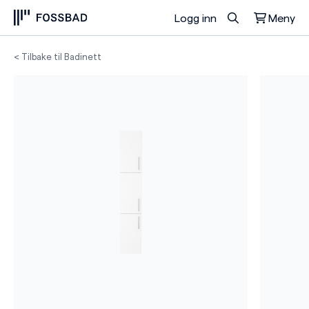
Logg inn
Meny
Du har ingen produkter i handlekurven.
< Tilbake til Badinett