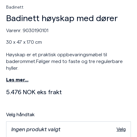
Badinett
Badinett høyskap med dører
Varenr. 9030190101
30 x 47 x 170 cm
Høyskap er et praktisk oppbevaringsmøbel til
baderommet.Følger med to faste og tre regulerbare
hyller.
Les mer…
5.476
NOK
eks frakt
Velg håndtak
Ingen produkt valgt
Velg