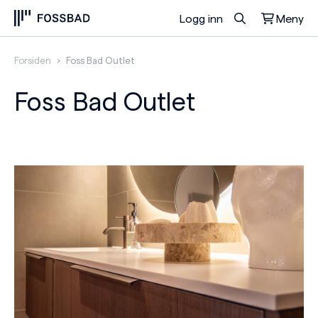
Logg inn
Meny
Du har ingen produkter i handlekurven.
Forsiden
›
Foss Bad Outlet
Foss Bad Outlet